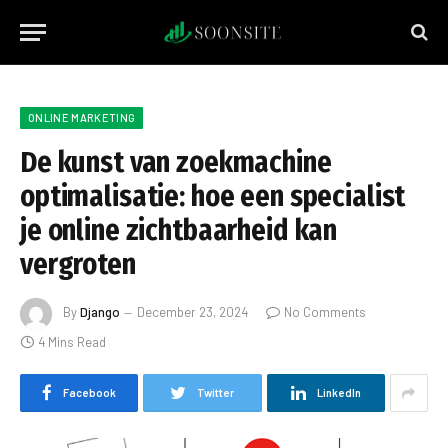
ONLINE MARKETING
De kunst van zoekmachine
optimalisatie: hoe een specialist
je online zichtbaarheid kan
vergroten
By
Django
December 23, 2024
No Comments
4 Mins Read
Facebook
Twitter
LinkedIn