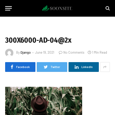
300X6000-AD-04@2x
By
Django
June 19, 2021
No Comments
1 Min Read
Facebook
Twitter
LinkedIn