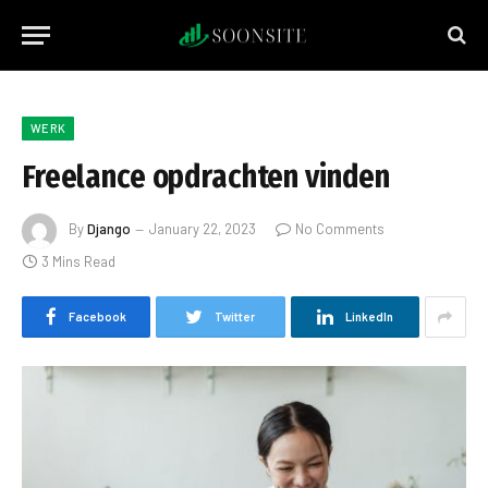
WERK
Freelance opdrachten vinden
By
Django
January 22, 2023
No Comments
3 Mins Read
Facebook
Twitter
LinkedIn